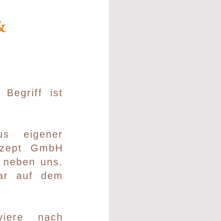
&
 Begriff ist
us eigener
nzept GmbH
 neben uns.
gar auf dem
viere nach