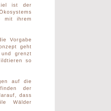
iel ist der
Ökosystems
e mit ihrem
 die Vorgabe
onzept geht
 und grenzt
ildtieren so
gen auf die
finden der
darauf, dass
bile Wälder