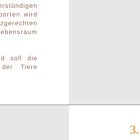
rstündigen
porten wird
zgerechten
ebensraum
d soll die
der Tiere
3.