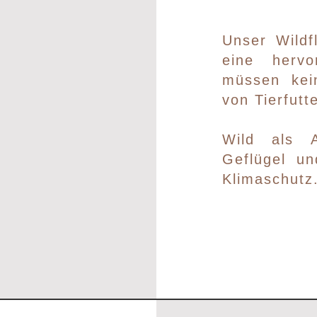
Unser Wildf
eine herv
müssen kei
von Tierfut
Wild als A
Geflügel un
Klimaschutz