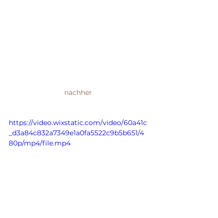
nachher
https://video.wixstatic.com/video/60a41c
_d3a84c832a7349e1a0fa5522c9b5b651/4
80p/mp4/file.mp4