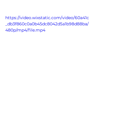
https://video.wixstatic.com/video/60a41c
_db3f860c0a0b45dc8042d5a1b98d88ba/
480p/mp4/file.mp4